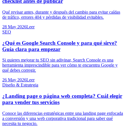
checklist antes de publicar
Qué revisar antes, durante y después del cambio para evitar caídas
de tráfico, errores 404 y pérdidas de visibilidad evitables.
28 May 2026
Leer
SEO
¿Qué es Google Search Console y para qué sirve?
Guía clara para empezar
Si quieres mejorar tu SEO sin adivinar, Search Console es una
herramienta imprescindible para ver cómo te encuentra Google y
qué debes corregir.
26 May 2026
Leer
Diseño & Estrategia
¿Landing page o página web completa? Cuál elegir
para vender tus servicios
Conoce las diferencias estratégicas entre una landing page enfocada
a conversión y una web corporativa tradicional para saber qué
necesita tu negocio.