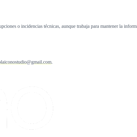
ertenecen a Icono Studio o a sus respectivos titulares y no pueden reuti
rrupciones o incidencias técnicas, aunque trabaja para mantener la infor
olaiconostudio@gmail.com
.