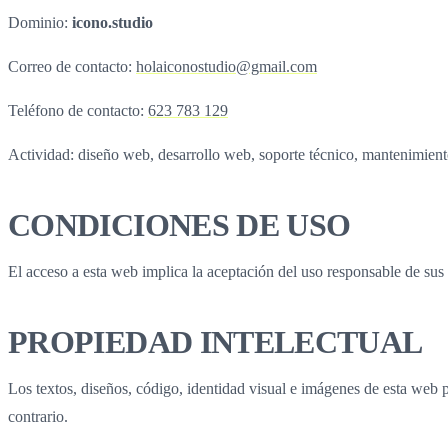
Documento informativo provisional publicado para sustituir enlaces roto
DATOS DEL SITIO
Titular del sitio web:
Icono Studio
Dominio:
icono.studio
Correo de contacto:
holaiconostudio@gmail.com
Teléfono de contacto:
623 783 129
Actividad: diseño web, desarrollo web, soporte técnico, mantenimiento 
CONDICIONES DE USO
El acceso a esta web implica la aceptación del uso responsable de sus 