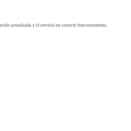
lizarse sin autorización previa, salvo que se indique expresamente lo
mación actualizada y el servicio en correcto funcionamiento.