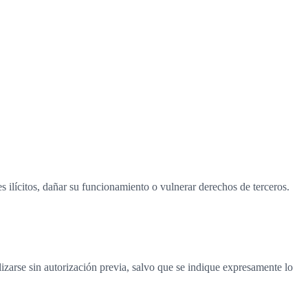
initiva conviene completar los datos fiscales y revisarlo jurídicamente.
s ilícitos, dañar su funcionamiento o vulnerar derechos de terceros.