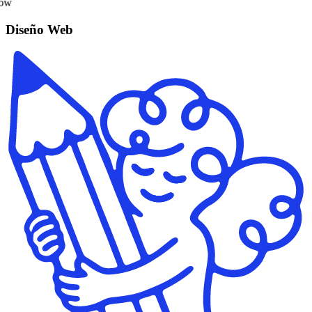
low
Diseño Web