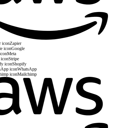
Zapier
Google
Meta
Stripe
Shopify
WhatsApp
Mailchimp