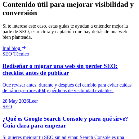
Contenido útil para mejorar visibilidad y
conversión
Si te interesa este caso, estas guías te ayudan a entender mejor la
parte de SEO, estructura y captación que hay detrás de una web
bien planteada.
Ir al blog
SEO Técnico
Rediseñar o migrar una web sin perder SEO:
checklist antes de publicar
Qué revisar antes, durante y después del cambio para evitar caídas
de tráfico, errores 404 y pérdidas de visibilidad evitables.
28 May 2026
Leer
SEO
¿Qué es Google Search Console y para qué sirve?
Guía clara para empezar
Si quieres mejorar tu SEO sin adivinar, Search Console es una