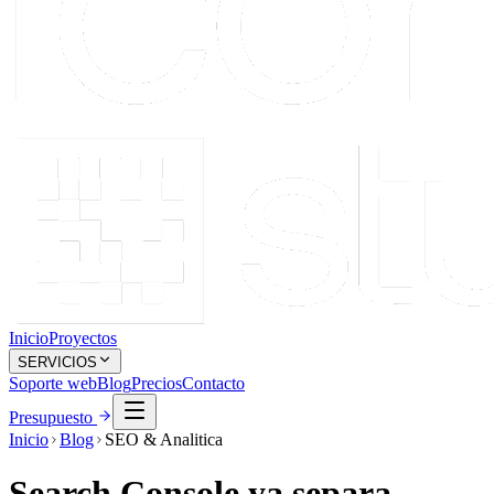
Inicio
Proyectos
SERVICIOS
Soporte web
Blog
Precios
Contacto
Presupuesto
Inicio
Blog
SEO & Analitica
Search Console ya separa