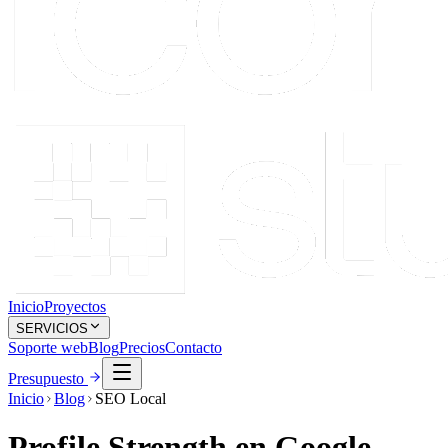
Inicio
Proyectos
SERVICIOS
Soporte web
Blog
Precios
Contacto
Presupuesto
Inicio
Blog
SEO Local
Profile Strength en Google