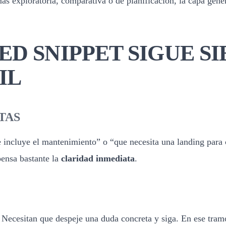
mas exploratoria, comparativa o de planificacion, la capa gene
D SNIPPET SIGUE S
IL
TAS
incluye el mantenimiento” o “que necesita una landing para co
pensa bastante la
claridad inmediata
.
. Necesitan que despeje una duda concreta y siga. En ese tra