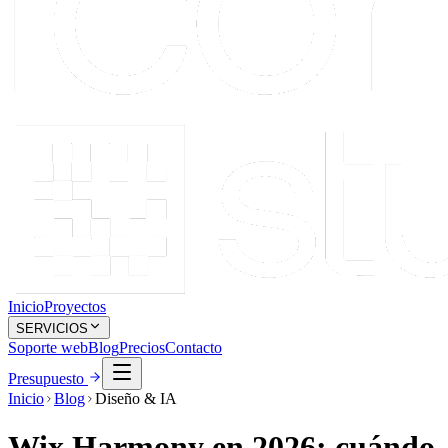
Inicio
Proyectos
SERVICIOS
Soporte web
Blog
Precios
Contacto
Presupuesto
Inicio
Blog
Diseño & IA
Wix Harmony en 2026: cuándo