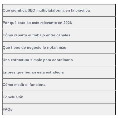
Qué tipos de negocio lo notan más
Una estructura simple para coordinarlo
Errores que frenan esta estrategia
Cómo medir si funciona
Conclusión
FAQs
¿Lanzamos tu web?
Pide tu presupuesto sin compromiso hoy mismo.
Solicitar Presupuesto
La idea de que el SEO local se resuelve solo con una ficha de
Google Business Profile y una página por ciudad ya se ha