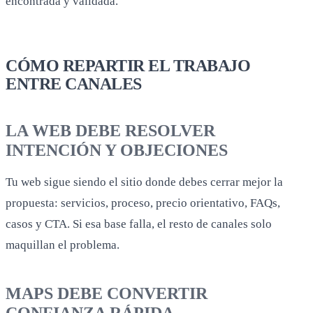
LA WEB DEBE RESOLVER
INTENCIÓN Y OBJECIONES
Tu web sigue siendo el sitio donde debes cerrar mejor la
propuesta: servicios, proceso, precio orientativo, FAQs,
casos y CTA. Si esa base falla, el resto de canales solo
maquillan el problema.
MAPS DEBE CONVERTIR
CONFIANZA RÁPIDA
Horarios, categorías, reseñas, servicios, fotos, publicaciones
y coherencia general. Aquí no hace falta repetir todo lo de la
web, sino facilitar una decisión rápida. Para la base
completa, revisa nuestro
checklist de Google Business
Profile
.