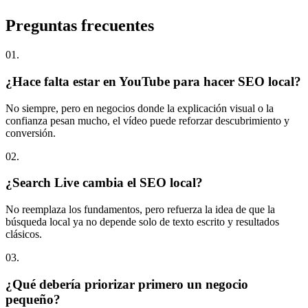
confianza pesan mucho, el vídeo puede reforzar descubrimiento y
conversión.
0
2
.
¿Search Live cambia el SEO local?
No reemplaza los fundamentos, pero refuerza la idea de que la
búsqueda local ya no depende solo de texto escrito y resultados
clásicos.
0
3
.
¿Qué debería priorizar primero un negocio
pequeño?
Normalmente web clara, ficha bien trabajada, reseñas reales y una
capa visual útil. Después ya tiene sentido ampliar a vídeo u otras
piezas.
I
Editor en Jefe