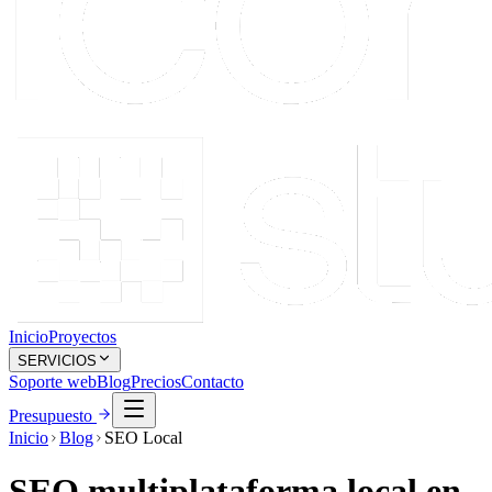
Inicio
Proyectos
SERVICIOS
Soporte web
Blog
Precios
Contacto
Presupuesto
Inicio
Blog
SEO Local
SEO multiplataforma local en
2026: cómo conectar web,
Maps, YouTube y Search Live
para captar mejor
I