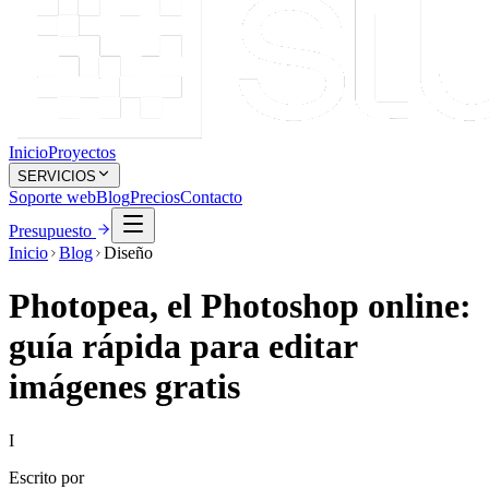
Inicio
Proyectos
SERVICIOS
Soporte web
Blog
Precios
Contacto
Presupuesto
Inicio
Blog
Diseño
Photopea, el Photoshop online:
guía rápida para editar
imágenes gratis
I
Escrito por