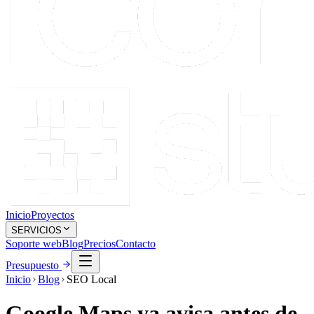
Inicio
Proyectos
SERVICIOS
Soporte web
Blog
Precios
Contacto
Presupuesto
Inicio
Blog
SEO Local
Google Maps ya avisa antes de