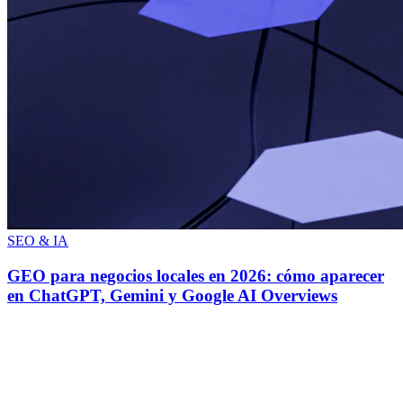
SEO & IA
GEO para negocios locales en 2026: cómo aparecer
en ChatGPT, Gemini y Google AI Overviews