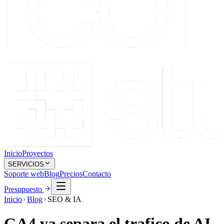
Inicio
Proyectos
SERVICIOS
Soporte web
Blog
Precios
Contacto
Presupuesto
Inicio
Blog
SEO & IA
GA4 ya separa el trafico de AI