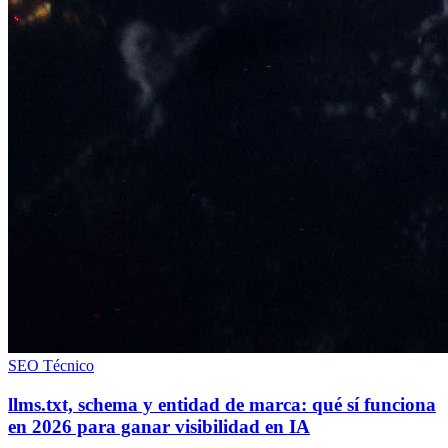
SEO Técnico
llms.txt, schema y entidad de marca: qué sí funciona
en 2026 para ganar visibilidad en IA