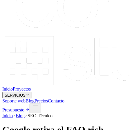
Inicio
Proyectos
SERVICIOS
Soporte web
Blog
Precios
Contacto
Presupuesto
Inicio
Blog
SEO Técnico
Google retira el FAQ rich