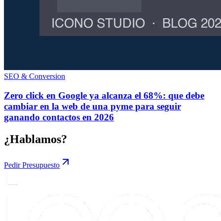
SEO & Conversion
Zero click en Google ya alcanza el 68%: que debe
cambiar en la web de una pyme para seguir
ganando contactos en 2026
¿Hablamos?
Pedir Presupuesto