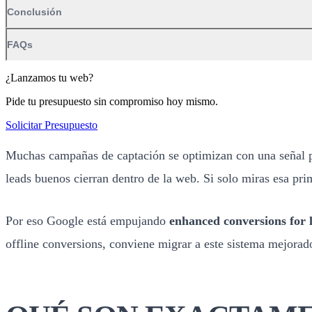
Solicitar Presupuesto
Muchas campañas de captación se optimizan con una señal po
leads buenos cierran dentro de la web. Si solo miras esa pr
Por eso Google está empujando
enhanced conversions for 
offline conversions, conviene migrar a este sistema mejorad
QUÉ SON EXACTAME
LEADS
Es un sistema que combina datos propios del lead, como email
atribuir mejor qué clic acabó generando un lead cualificado 