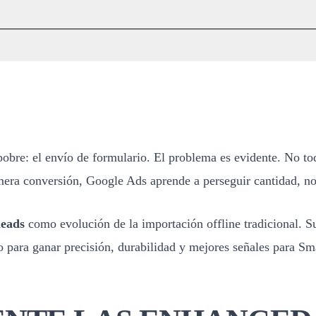
bre: el envío de formulario. El problema es evidente. No tod
imera conversión, Google Ads aprende a perseguir cantidad, no
leads
como evolución de la importación offline tradicional. S
o para ganar precisión, durabilidad y mejores señales para Sm
NTE LAS ENHANCED
 o teléfono cifrados, con la información capturada por tu eti
o una venta.