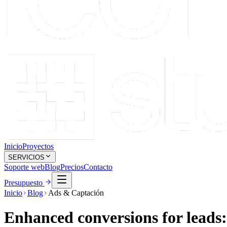
Inicio
Proyectos
SERVICIOS
Soporte web
Blog
Precios
Contacto
Presupuesto
Inicio
Blog
Ads & Captación
Enhanced conversions for leads
I
Escrito por
Icono Studio