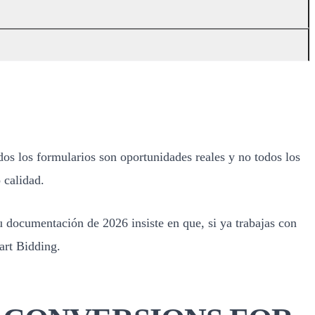
os los formularios son oportunidades reales y no todos los
 calidad.
u documentación de 2026 insiste en que, si ya trabajas con
art Bidding.
 CONVERSIONS FOR
queta y tus importaciones posteriores. El objetivo es